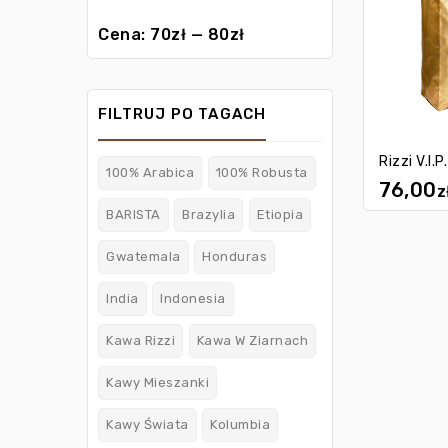
Cena:
70zł
—
80zł
FILTRUJ PO TAGACH
Rizzi V.I.P.
100% Arabica
100% Robusta
76,00
z
BARISTA
Brazylia
Etiopia
Gwatemala
Honduras
India
Indonesia
Kawa Rizzi
Kawa W Ziarnach
Kawy Mieszanki
Kawy Świata
Kolumbia