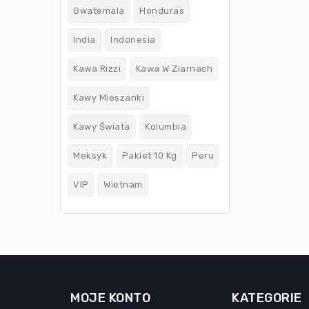
Gwatemala
Honduras
India
Indonesia
Kawa Rizzi
Kawa W Ziarnach
Kawy Mieszanki
Kawy Świata
Kolumbia
Meksyk
Pakiet 10 Kg
Peru
VIP
Wietnam
MOJE KONTO
KATEGORIE