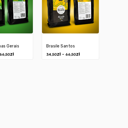
nas Gerais
Brasile Santos
zł
zł
zł
–
66,50
34,50
66,50