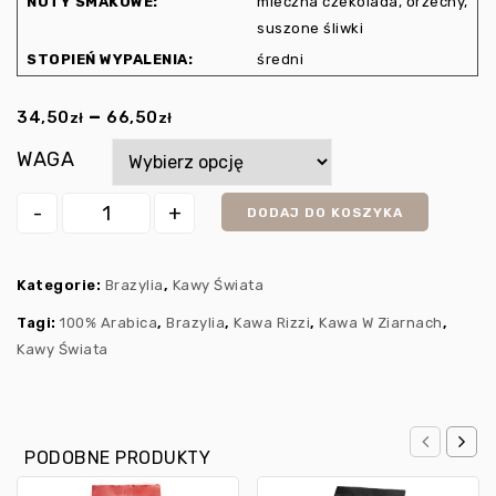
NUTY SMAKOWE:
mleczna czekolada, orzechy,
suszone śliwki
STOPIEŃ WYPALENIA:
średni
–
34,50
66,50
zł
zł
WAGA
DODAJ DO KOSZYKA
Kategorie:
Brazylia
,
Kawy Świata
Tagi:
100% Arabica
,
Brazylia
,
Kawa Rizzi
,
Kawa W Ziarnach
,
Kawy Świata
PODOBNE PRODUKTY